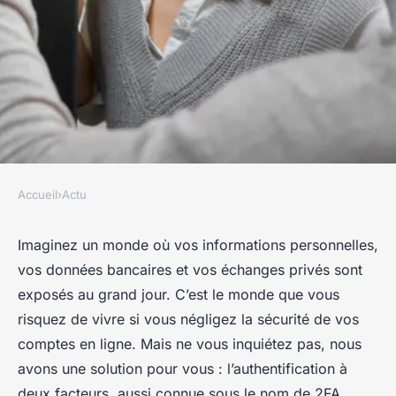
Accueil
›
Actu
ACTU
Comment sécuriser vos
Imaginez un monde où vos informations personnelles,
vos données bancaires et vos échanges privés sont
comptes en ligne avec
exposés au grand jour. C’est le monde que vous
l'authentification à deux
risquez de vivre si vous négligez la sécurité de vos
facteurs (2FA) ?
comptes en ligne. Mais ne vous inquiétez pas, nous
avons une solution pour vous : l’authentification à
Clément
•
21 janvier 2024
•
5 min de lecture
deux facteurs, aussi connue sous le nom de 2FA.