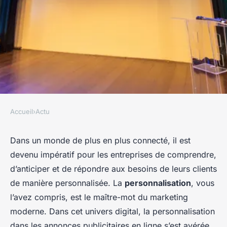
Accueil
›
Actu
ACTU
L'importance de la
Dans un monde de plus en plus connecté, il est
devenu impératif pour les entreprises de comprendre,
personnalisation dans les
d’anticiper et de répondre aux besoins de leurs clients
annonces publicitaires en
de manière personnalisée. La
personnalisation
, vous
ligne.
l’avez compris, est le maître-mot du marketing
moderne. Dans cet univers digital, la personnalisation
Clément
•
21 janvier 2024
•
5 min de lecture
dans les annonces publicitaires en ligne s’est avérée