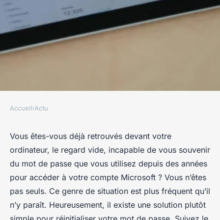
Accueil
›
Actu
ACTU
Quelles sont les étapes pour
Vous êtes-vous déjà retrouvés devant votre
ordinateur, le regard vide, incapable de vous souvenir
réinitialiser votre mot de
du mot de passe que vous utilisez depuis des années
passe en cas d'oubli ?
pour accéder à votre compte Microsoft ? Vous n’êtes
pas seuls. Ce genre de situation est plus fréquent qu’il
Clément
•
21 janvier 2024
•
6 min de lecture
n’y paraît. Heureusement, il existe une solution plutôt
simple pour réinitialiser votre mot de passe. Suivez le