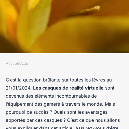
Accueil
›
Actu
ACTU
Quels sont les avantages des
C’est la question brûlante sur toutes les lèvres au
21/01/2024.
Les casques de réalité virtuelle
sont
casques de réalité virtuelle
devenus des éléments incontournables de
pour les jeux ?
l’équipement des gamers à travers le monde. Mais
pourquoi ce succès ? Quels sont les avantages
Clément
•
21 janvier 2024
•
6 min de lecture
apportés par ces casques ? C’est ce que nous allons
vous expliquer dans cet article. Assurez-vous d’être