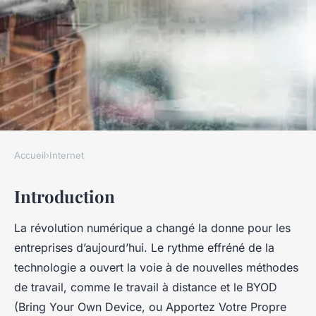
Accueil
›
Internet
INTERNET
Introduction
Comment mettre en place une
politique de BYOD (Bring Your
La révolution numérique a changé la donne pour les
Own Device) efficace dans une
entreprises d’aujourd’hui. Le rythme effréné de la
PME ?
technologie a ouvert la voie à de nouvelles méthodes
de travail, comme le travail à distance et le BYOD
Elena
•
21 mars 2024
•
7 min de lecture
(Bring Your Own Device, ou Apportez Votre Propre