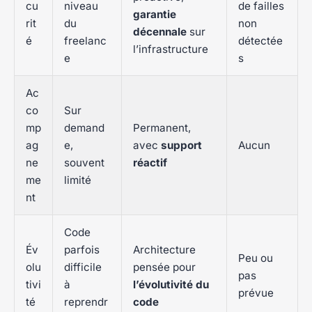
cu
niveau
de failles
garantie
rit
du
non
décennale
sur
é
freelanc
détectée
l’infrastructure
e
s
Ac
co
Sur
mp
demand
Permanent,
ag
e,
avec
support
Aucun
ne
souvent
réactif
me
limité
nt
Code
Év
parfois
Architecture
Peu ou
olu
difficile
pensée pour
pas
tivi
à
l’évolutivité du
prévue
té
reprendr
code