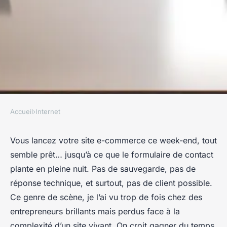
Accueil
›
Internet
INTERNET
7 Raisons de Choisir une
Vous lancez votre site e-commerce ce week-end, tout
semble prêt… jusqu’à ce que le formulaire de contact
Agence Web pour votre Projet
plante en pleine nuit. Pas de sauvegarde, pas de
réponse technique, et surtout, pas de client possible.
Franceline
•
26/03/2026 07:08
•
7 min de lecture
Ce genre de scène, je l’ai vu trop de fois chez des
entrepreneurs brillants mais perdus face à la
complexité d’un site vivant. On croit gagner du temps