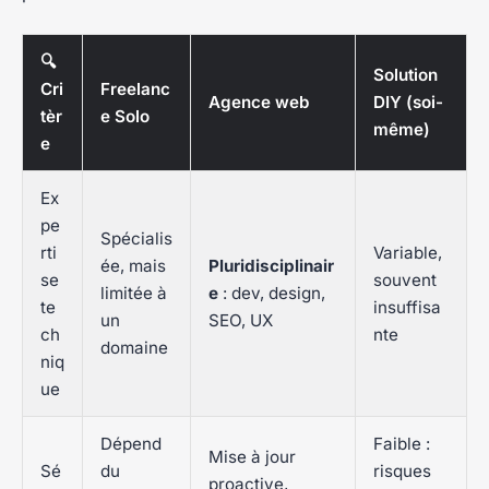
🔍
Solution
Cri
Freelanc
Agence web
DIY (soi-
tèr
e Solo
même)
e
Ex
pe
Spécialis
rti
Variable,
ée, mais
Pluridisciplinair
se
souvent
limitée à
e
: dev, design,
te
insuffisa
un
SEO, UX
ch
nte
domaine
niq
ue
Dépend
Faible :
Mise à jour
Sé
du
risques
proactive,