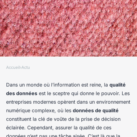
Accueil
›
Actu
ACTU
Qu'est-ce que la gestion de la
Dans un monde où l’information est reine, la
qualité
des données
est le sceptre qui donne le pouvoir. Les
qualité des données et
entreprises modernes opèrent dans un environnement
comment la mettre en œuvre?
numérique complexe, où les
données de qualité
constituent la clé de voûte de la prise de décision
Clément
•
21 mars 2024
•
6 min de lecture
éclairée. Cependant, assurer la qualité de ces
données n’est pas une tâche aisée. C’est là que la