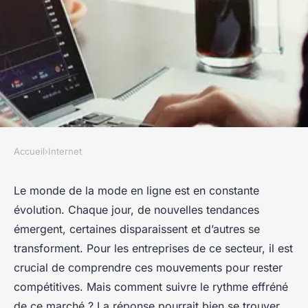
Accueil
›
Internet
INTERNET
Comment le Big Data peut-il
Le monde de la mode en ligne est en constante
évolution. Chaque jour, de nouvelles tendances
aider à prédire les tendances
émergent, certaines disparaissent et d’autres se
dans le domaine de la mode en
transforment. Pour les entreprises de ce secteur, il est
ligne ?
crucial de comprendre ces mouvements pour rester
compétitives. Mais comment suivre le rythme effréné
Elena
•
21 mars 2024
•
6 min de lecture
de ce marché ? La réponse pourrait bien se trouver